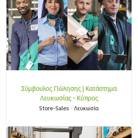
Σύμβουλος Πώλησης | Κατάστημα
Λευκωσίας - Κύπρος
Store-Sales
·
Λευκωσία