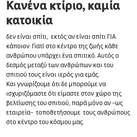
Κανένα κτίριο, καμία
κατοικία
δεν
είναι
σπίτι,
εκτός
αν
είναι
σπίτι
ΓΙΑ
κάποιον.
Γιατί
στο κέντρο
της
ζωής
κάθε
ανθρώπου υπάρ
χει
ένα
σπιτικό.
Αυτός ο
δεσμός
μεταξύ των ανθρώπων
και
του
σπιτιού
τους
είναι
ιερός
για
εμάς.
Και
γνωρίζουμε ότι
δε
μπορούμε
να
ισχυριζόμα
στε
ότι
είμαστε
στον
χώρο της
βελτίωσης
του
σπιτιού,
παρά μόνο αν -ως
εταιρεία-
τοποθετήσουμε
τους
ανθρώπους
στο κέντρο
του κόσμου
μας.