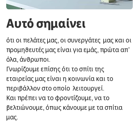
Αυτό σημαίνει
ότι
οι
πελάτες μας,
οι
συνεργάτες
μας
και
οι
προμηθευτές μας
είναι για
εμάς, πρώτα
απ’
όλα,
άνθρωποι.
Γνωρίζουμε
επίσης ότι το σπίτι της
εταιρείας
μας
είναι
η
κοινωνία
και
το
περιβάλλον στο
οποίο
λειτουργεί.
Και
πρέπει να το φροντίζουμε, να το
βελτιώνουμε, όπως κάνουμε
με
τα σπίτια
μας.