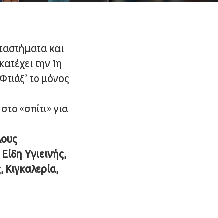
αταστήματα και
κατέχει την 1η
Φτιάξ’ το μόνος
στο «σπίτι» για
λους
Είδη Υγιεινής,
, Κιγκαλερία,