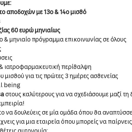
υμε:
το αποδοχών με 13ο & 14ο μισθό
s
ξίας 60 ευρώ μηνιαίως
ο & μηνιαίο πρόγραμμα επικοινωνίας σε όλους
ς
ώσεις
 & ιατροφαρμακευτική περίθαλψη
 μισθού για τις πρώτες 3 ημέρες ασθενείας
l being
sa
στους καλύτερους για να σχεδιάσουμε μαζί τη 
εμπειρία!
ο να δουλεύεις σε μία ομάδα όπου θα αναπτύσσε
χνεις για μια εταιρεία όπου μπορείς να παίρνει
αθέτεις αυτονομία;