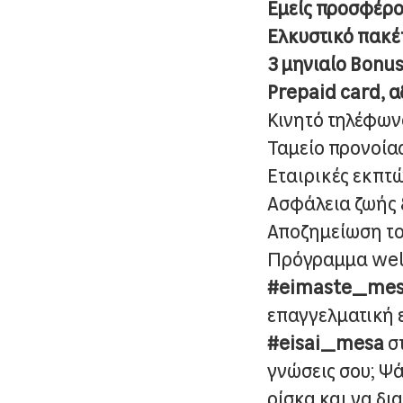
Εμείς προσφέρο
Ελκυστικό πακέ
3 μηνιαίο Bonu
Prepaid card, α
Κινητό τηλέφων
Ταμείο προνοία
Εταιρικές εκπτ
Ασφάλεια ζωής
Αποζημείωση του
Πρόγραμμα wel
#
eimaste
_
me
επαγγελματική 
#
eisai
_
mesa
στ
γνώσεις σου; Ψά
ρίσκα και να δι