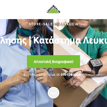
STORE-SALES
·
ΛΕΥΚΩΣΊΑ
ησης | Κατάστημα Λευκ
Αποστολή Βιογραφικού
Συνήθως απαντούμε σε
δύο εβδομάδες