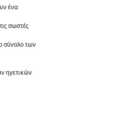
ουν ένα
τις σωστές
ο σύνολο των
ων ηγετικών