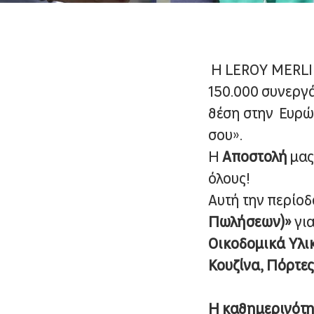
Η LEROY MERLIN
150.000 συνεργά
θέση στην Ευρώπ
σου».
Η
A
ποστολή
μας 
όλους!
Αυτή την περίο
Πωλήσεων)»
γι
Οικοδομικά Υλικ
Κουζίνα, Πόρτε
Η καθημερινότη