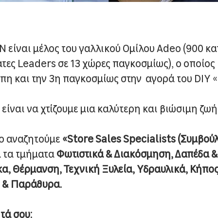
 είναι μέλος του γαλλικού Ομίλου Adeο (900 κ
τες Leaders σε 13 χώρες παγκοσμίως), o οποίος 
η και την 3η παγκοσμίως στην αγορά του DIY «
είναι να χτίζουμε μια καλύτερη και βιώσιμη ζωή 
δο αναζητούμε
«Store Sales Specialists (Συμβού
α τα τμήματα
Φωτιστικά & Διακόσμηση, Δαπέδα & 
α, Θέρμανση, Τεχνική Ξυλεία, Υδραυλικά, Κήπος
ς & Παράθυρα.
τά σου: