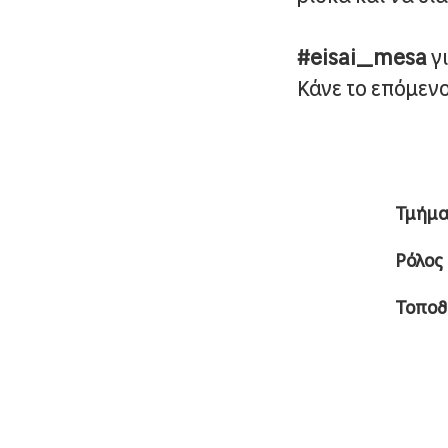
#
eisai
_
mesa
γι
Κάνε το επόμενο
Τμήμ
Ρόλος
Τοποθ