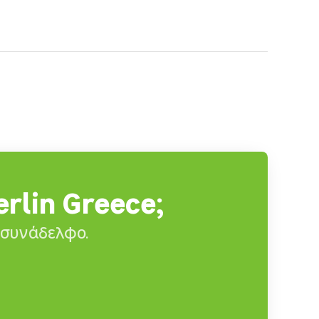
erlin Greece;
ς συνάδελφο.